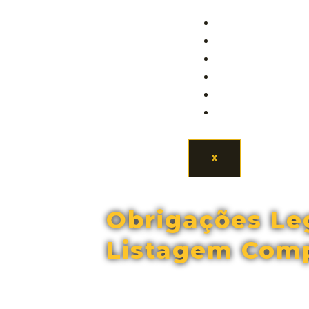
Serviços
Sobre Nós
Destaques
FAQ
Crius Academy
Contactos
X
Obrigações Leg
Listagem Com