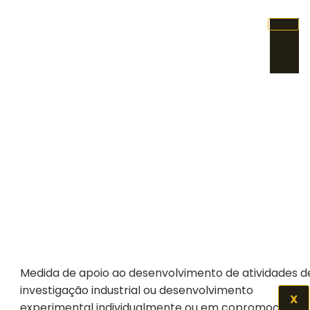
I&D - Individual E Copromoção
Medida de apoio ao desenvolvimento de atividades d
investigação industrial ou desenvolvimento
X
experimental individualmente ou em copromoção